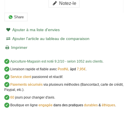
Notez-le
Share
Ajouter à ma liste d'envies
Ajouter l'article au tableau de comparaison
Imprimer
✔
Apiculture-Magasin
est noté
9.2
/
10
- selon 1052 avis clients
.
✔
Livraison rapide et fiable avec
PostNL
àpd
7,95€
.
✔
Service client
passionné et réactif.
✔
Paiements sécurisés
via plusieurs méthodes (Bancontact, carte de crédit,
Paypal, etc.).
✔
60
jours pour changer d'avis.
✔
Boutique en ligne
engagée
dans des pratiques
durables
&
éthiques
.