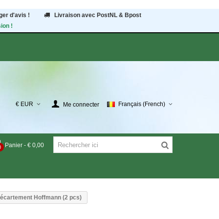
er d'avis !
Livraison avec PostNL & Bpost
ion !
€ EUR
Français (French)
Me connecter
Panier
-
€ 0,00
0
'écartement Hoffmann (2 pcs)