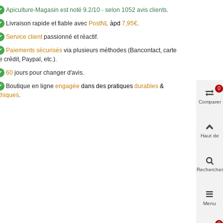
✔
Apiculture-Magasin
est noté
9.2
/
10
- selon 1052 avis clients
.
✔
Livraison rapide et fiable avec
PostNL
àpd
7,95€
.
✔
Service client
passionné et réactif.
✔
Paiements sécurisés
via plusieurs méthodes (Bancontact, carte
e crédit, Paypal, etc.).
✔
60
jours pour changer d'avis.
✔
Boutique en ligne
engagée
dans des pratiques
durables
&
0
thiques
.
Comparer
Haut de
page
Rechercher
Menu