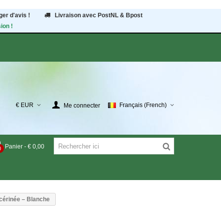
er d'avis !
Livraison avec PostNL & Bpost
ion !
€ EUR
Français (French)
Me connecter
Panier
-
€ 0,00
0
cérinée – Blanche