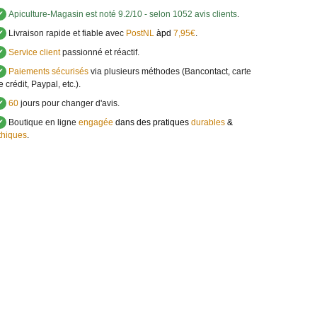
✔
Apiculture-Magasin
est noté
9.2
/
10
- selon 1052 avis clients
.
✔
Livraison rapide et fiable avec
PostNL
àpd
7,95€
.
✔
Service client
passionné et réactif.
✔
Paiements sécurisés
via plusieurs méthodes (Bancontact, carte
e crédit, Paypal, etc.).
✔
60
jours pour changer d'avis.
✔
Boutique en ligne
engagée
dans des pratiques
durables
&
thiques
.