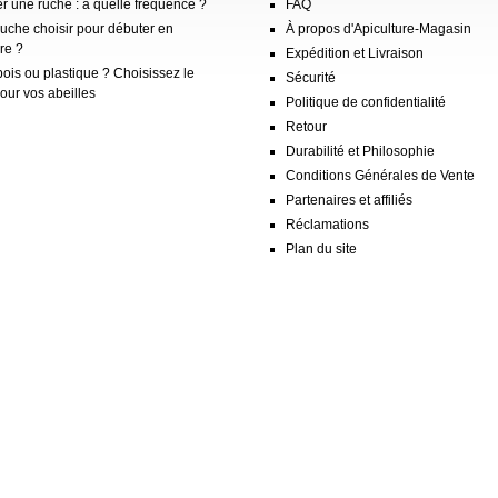
er une ruche : à quelle fréquence ?
FAQ
ruche choisir pour débuter en
À propos d'Apiculture-Magasin
re ?
Expédition et Livraison
ois ou plastique ? Choisissez le
Sécurité
our vos abeilles
Politique de confidentialité
Retour
Durabilité et Philosophie
Conditions Générales de Vente
Partenaires et affiliés
Réclamations
Plan du site