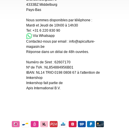
4333BZ Middelburg
Pays-Bas
Nous sommes disponibles par téléphone :
Mardi et Jeudi de 10h00 à 14h30
Tel:
+31 6 220 830 90
Via Whatsapp
Contactez-nous par email :
info@apiculture-
magasin.be
Réponse dans un délai de 48h ouvrées.
Numéro de Siret :
62607170
Nº de TVA : NL854884956B01
IBAN:
NL14 TRIO 0198 0808 67 à l'attention de
Imkershop
Imkershop fait partie de
Apis International B.V.