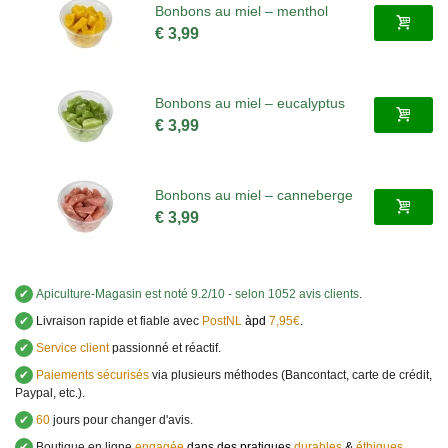
Bonbons au miel – menthol
€ 3,99
Bonbons au miel – eucalyptus
€ 3,99
Bonbons au miel – canneberge
€ 3,99
✔
Apiculture-Magasin
est noté
9.2
/
10
- selon 1052 avis clients
.
✔
Livraison rapide et fiable avec
PostNL
àpd
7,95€
.
✔
Service client
passionné et réactif.
✔
Paiements sécurisés
via plusieurs méthodes (Bancontact, carte de crédit,
Paypal, etc.).
✔
60
jours pour changer d'avis.
✔
Boutique en ligne
engagée
dans des pratiques
durables
&
éthiques
.