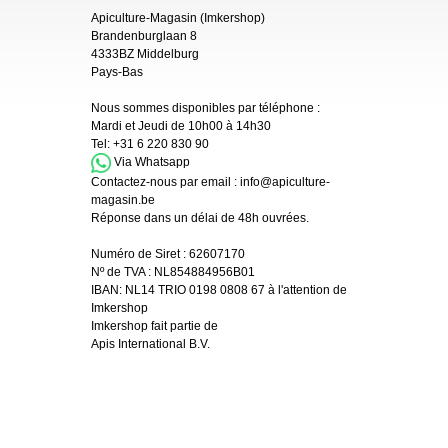
Apiculture-Magasin (Imkershop)
Brandenburglaan 8
4333BZ Middelburg
Pays-Bas
Nous sommes disponibles par téléphone :
Mardi et Jeudi de 10h00 à 14h30
Tel:
+31 6 220 830 90
Via Whatsapp
Contactez-nous par email :
info@apiculture-
magasin.be
Réponse dans un délai de 48h ouvrées.
Numéro de Siret :
62607170
Nº de TVA : NL854884956B01
IBAN:
NL14 TRIO 0198 0808 67 à l'attention de
Imkershop
Imkershop fait partie de
Apis International B.V.