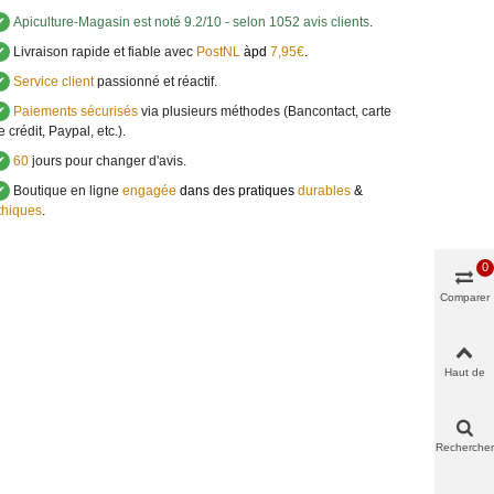
✔
Apiculture-Magasin
est noté
9.2
/
10
- selon 1052 avis clients
.
✔
Livraison rapide et fiable avec
PostNL
àpd
7,95€
.
✔
Service client
passionné et réactif.
✔
Paiements sécurisés
via plusieurs méthodes (Bancontact, carte
e crédit, Paypal, etc.).
✔
60
jours pour changer d'avis.
✔
Boutique en ligne
engagée
dans des pratiques
durables
&
thiques
.
0
Comparer
Haut de
page
Rechercher