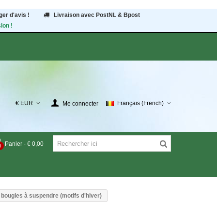
er d'avis !
Livraison avec PostNL & Bpost
ion !
€ EUR
Français (French)
Me connecter
Panier
-
€ 0,00
0
 bougies à suspendre (motifs d'hiver)