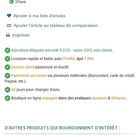
Share
Ajouter à ma liste d'envies
Ajouter l'article au tableau de comparaison
Imprimer
✔
Apiculture-Magasin
est noté
9.2
/
10
- selon 1052 avis clients
.
✔
Livraison rapide et fiable avec
PostNL
àpd
7,95€
.
✔
Service client
passionné et réactif.
✔
Paiements sécurisés
via plusieurs méthodes (Bancontact, carte de crédit,
Paypal, etc.).
✔
60
jours pour changer d'avis.
✔
Boutique en ligne
engagée
dans des pratiques
durables
&
éthiques
.
D’AUTRES PRODUITS QUI BOURDONNENT D’INTÉRÊT :