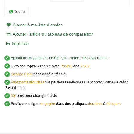
Share
Ajouter à ma liste d'envies
Ajouter l'article au tableau de comparaison
Imprimer
✔
Apiculture-Magasin
est noté
9.2
/
10
- selon 1052 avis clients
.
✔
Livraison rapide et fiable avec
PostNL
àpd
7,95€
.
✔
Service client
passionné et réactif.
✔
Paiements sécurisés
via plusieurs méthodes (Bancontact, carte de crédit,
Paypal, etc.).
✔
60
jours pour changer d'avis.
✔
Boutique en ligne
engagée
dans des pratiques
durables
&
éthiques
.