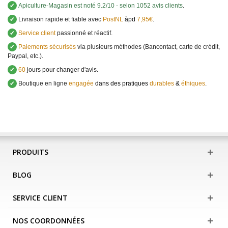
✔
Apiculture-Magasin
est noté
9.2
/
10
- selon 1052 avis clients
.
✔
Livraison rapide et fiable avec
PostNL
àpd
7,95€
.
✔
Service client
passionné et réactif.
✔
Paiements sécurisés
via plusieurs méthodes (Bancontact, carte de crédit,
Paypal, etc.).
✔
60
jours pour changer d'avis.
✔
Boutique en ligne
engagée
dans des pratiques
durables
&
éthiques
.
PRODUITS
BLOG
SERVICE CLIENT
NOS COORDONNÉES