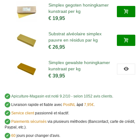
Simplex gegoten honingkamer
kunstraat per kg
€ 19,95
Substrat alvéolaire simplex
pauvre en résidus par kg
€ 26,95
Simplex gewalste honingkamer
kunstraat per kg
€ 39,95
✔
Apiculture-Magasin
est noté
9.2
/
10
- selon 1052 avis clients
.
✔
Livraison rapide et fiable avec
PostNL
àpd
7,95€
.
✔
Service client
passionné et réactif.
✔
Paiements sécurisés
via plusieurs méthodes (Bancontact, carte de crédit,
Paypal, etc.).
✔
60
jours pour changer d'avis.