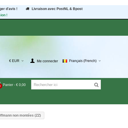
er d'avis !
Livraison avec PostNL & Bpost
ion !
€ EUR
Français (French)
Me connecter
Panier
-
€ 0,00
0
offmann non montées (ZZ)