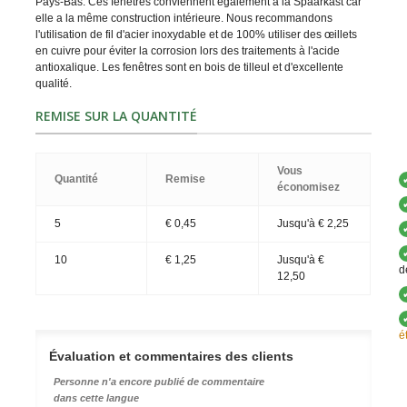
Pays-Bas. Ces fenêtres conviennent également à la Spaarkast car
elle a la même construction intérieure. Nous recommandons
l'utilisation de fil d'acier inoxydable et de 100% utiliser des œillets
en cuivre pour éviter la corrosion lors des traitements à l'acide
antioxalique. Les fenêtres sont en bois de tilleul et d'excellente
qualité.
REMISE SUR LA QUANTITÉ
Vous
Quantité
Remise
économisez
5
€ 0,45
Jusqu'à
€ 2,25
10
€ 1,25
Jusqu'à
€
d
12,50
é
Évaluation et commentaires des clients
Personne n'a encore publié de commentaire
dans cette langue