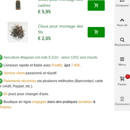
cadres
Comparer
€ 5,95
Haut de
Clous pour montage des
page
fils
€ 2,05
Rechercher
✔
Apiculture-Magasin
est noté
9.2
/
10
- selon 1052 avis clients
.
Menu
✔
Livraison rapide et fiable avec
PostNL
àpd
7,95€
.
✔
Service client
passionné et réactif.
0
✔
Paiements sécurisés
via plusieurs méthodes (Bancontact, carte
Panier
e crédit, Paypal, etc.).
✔
60
jours pour changer d'avis.
✔
Boutique en ligne
engagée
dans des pratiques
durables
&
Connexion
thiques
.