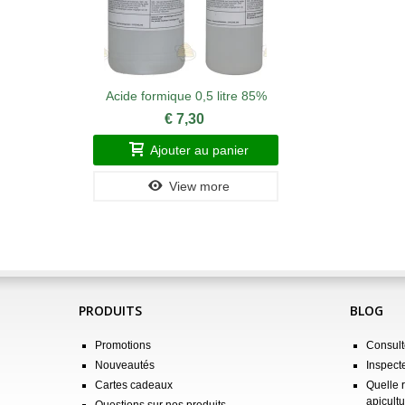
Acide formique 0,5 litre 85%
€ 7,30
Ajouter au panier
View more
PRODUITS
BLOG
Promotions
Consulte
Nouveautés
Inspect
Cartes cadeaux
Quelle 
apicultu
Questions sur nos produits