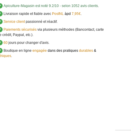
✔
Apiculture-Magasin
est noté
9.2
/
10
- selon 1052 avis clients
.
✔
Livraison rapide et fiable avec
PostNL
àpd
7,95€
.
✔
Service client
passionné et réactif.
✔
Paiements sécurisés
via plusieurs méthodes (Bancontact, carte
e crédit, Paypal, etc.).
✔
60
jours pour changer d'avis.
✔
Boutique en ligne
engagée
dans des pratiques
durables
&
thiques
.