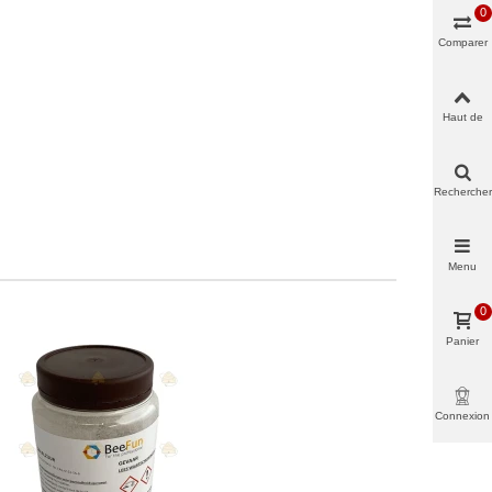
0
Comparer
Haut de
page
Rechercher
Menu
0
Panier
Connexion