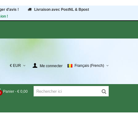
er d'avis !
Livraison avec PostNL & Bpost
ion !
€ EUR
Français (French)
Me connecter
Panier
-
€ 0,00
0