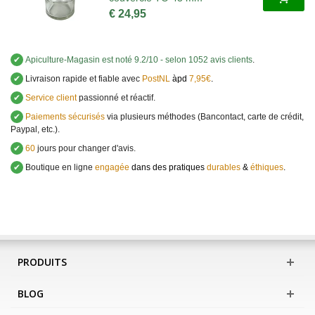
€ 24,95
✔
Apiculture-Magasin
est noté
9.2
/
10
- selon 1052 avis clients
.
✔
Livraison rapide et fiable avec
PostNL
àpd
7,95€
.
✔
Service client
passionné et réactif.
✔
Paiements sécurisés
via plusieurs méthodes (Bancontact, carte de crédit,
Paypal, etc.).
✔
60
jours pour changer d'avis.
✔
Boutique en ligne
engagée
dans des pratiques
durables
&
éthiques
.
PRODUITS
BLOG