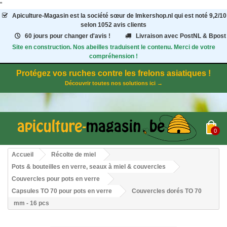
"
Apiculture-Magasin
est la société sœur de Imkershop.nl qui est noté
9,2
/
10
selon 1052
avis clients
60 jours pour changer d'avis !
Livraison avec PostNL & Bpost
Site en construction. Nos abeilles traduisent le contenu. Merci de votre
compréhension !
Protégez vos ruches contre les frelons asiatiques !
Découvrir toutes nos solutions ici →
0
Accueil
Récolte de miel
Pots & bouteilles en verre, seaux à miel & couvercles
Couvercles pour pots en verre
Capsules TO 70 pour pots en verre
Couvercles dorés TO 70
mm - 16 pcs