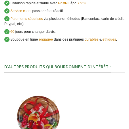
✔
Livraison rapide et fiable avec
PostNL
àpd
7,95€
.
✔
Service client
passionné et réactif.
✔
Paiements sécurisés
via plusieurs méthodes (Bancontact, carte de crédit,
Paypal, etc.).
✔
60
jours pour changer d'avis.
✔
Boutique en ligne
engagée
dans des pratiques
durables
&
éthiques
.
D’AUTRES PRODUITS QUI BOURDONNENT D’INTÉRÊT :