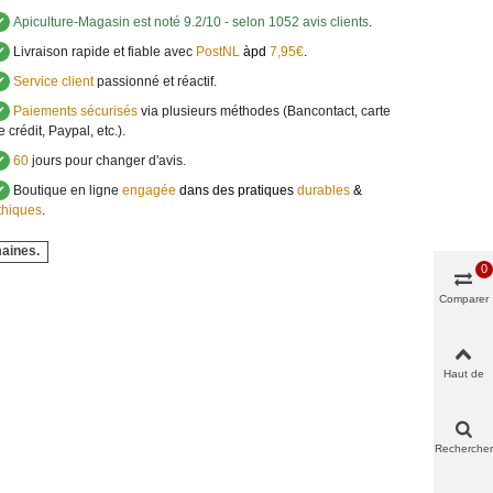
✔
Apiculture-Magasin
est noté
9.2
/
10
- selon 1052 avis clients
.
✔
Livraison rapide et fiable avec
PostNL
àpd
7,95€
.
✔
Service client
passionné et réactif.
✔
Paiements sécurisés
via plusieurs méthodes (Bancontact, carte
e crédit, Paypal, etc.).
✔
60
jours pour changer d'avis.
✔
Boutique en ligne
engagée
dans des pratiques
durables
&
thiques
.
maines.
0
Comparer
Haut de
page
Rechercher