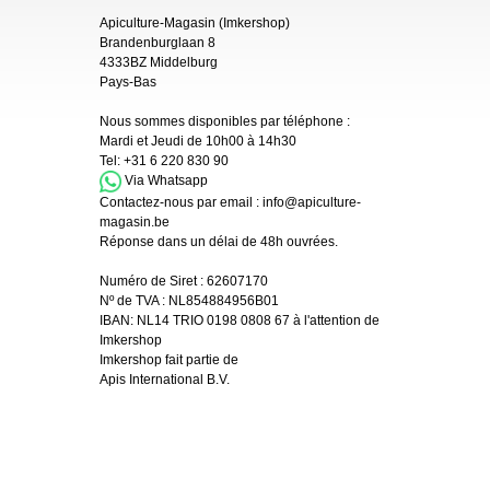
Apiculture-Magasin (Imkershop)
Brandenburglaan 8
4333BZ Middelburg
Pays-Bas
Nous sommes disponibles par téléphone :
Mardi et Jeudi de 10h00 à 14h30
Tel:
+31 6 220 830 90
Via Whatsapp
Contactez-nous par email :
info@apiculture-
magasin.be
Réponse dans un délai de 48h ouvrées.
Numéro de Siret :
62607170
Nº de TVA : NL854884956B01
IBAN:
NL14 TRIO 0198 0808 67 à l'attention de
Imkershop
Imkershop fait partie de
Apis International B.V.