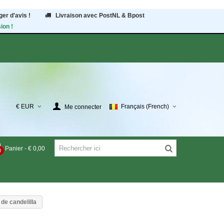
er d'avis !
Livraison avec PostNL & Bpost
ion !
€ EUR
Français (French)
Me connecter
Panier
-
€ 0,00
0
 de candelilla