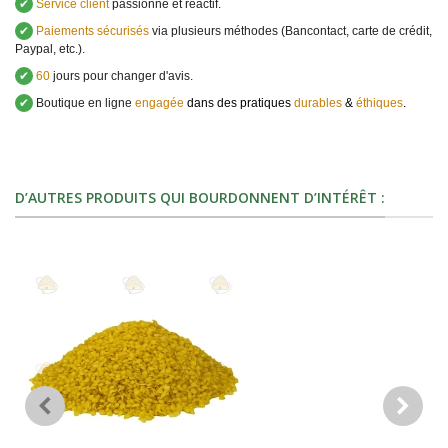
✔
Service client
passionné et réactif.
✔
Paiements sécurisés
via plusieurs méthodes (Bancontact, carte de crédit,
Paypal, etc.).
✔
60
jours pour changer d'avis.
✔
Boutique en ligne
engagée
dans des pratiques
durables
&
éthiques
.
D’AUTRES PRODUITS QUI BOURDONNENT D’INTÉRÊT :