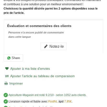
unique à vos bougies et produits cosmétiques. Commandez-en maintenant
et contribuez à une solution pour un meilleur environnement !
Choisissez la quantité désirée parmi les 2 options disponibles sous le
prix de l'article.
Évaluation et commentaires des clients
Personne n'a encore publié de commentaire
dans cette langue
Notez-le
Share
Ajouter à ma liste d'envies
Ajouter l'article au tableau de comparaison
Imprimer
✔
Apiculture-Magasin
est noté
9.2
/
10
- selon 1052 avis clients
.
✔
Livraison rapide et fiable avec
PostNL
àpd
7,95€
.