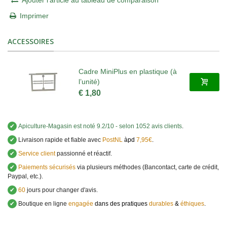
Ajouter l'article au tableau de comparaison
Imprimer
ACCESSOIRES
Cadre MiniPlus en plastique (à
l’unité)
€ 1,80
✔
Apiculture-Magasin
est noté
9.2
/
10
- selon 1052 avis clients
.
✔
Livraison rapide et fiable avec
PostNL
àpd
7,95€
.
✔
Service client
passionné et réactif.
✔
Paiements sécurisés
via plusieurs méthodes (Bancontact, carte de crédit,
Paypal, etc.).
✔
60
jours pour changer d'avis.
✔
Boutique en ligne
engagée
dans des pratiques
durables
&
éthiques
.