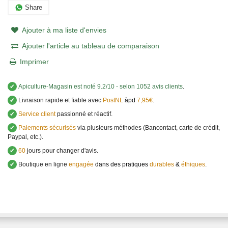
Share
Ajouter à ma liste d'envies
Ajouter l'article au tableau de comparaison
Imprimer
✔
Apiculture-Magasin
est noté
9.2
/
10
- selon 1052 avis clients
.
✔
Livraison rapide et fiable avec
PostNL
àpd
7,95€
.
✔
Service client
passionné et réactif.
✔
Paiements sécurisés
via plusieurs méthodes (Bancontact, carte de crédit,
Paypal, etc.).
✔
60
jours pour changer d'avis.
✔
Boutique en ligne
engagée
dans des pratiques
durables
&
éthiques
.