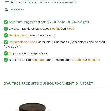
Ajouter l'article au tableau de comparaison
Imprimer
✔
Apiculture-Magasin
est noté
9.2
/
10
- selon 1052 avis clients
.
✔
Livraison rapide et fiable avec
PostNL
àpd
7,95€
.
✔
Service client
passionné et réactif.
✔
Paiements sécurisés
via plusieurs méthodes (Bancontact, carte de crédit,
Paypal, etc.).
✔
60
jours pour changer d'avis.
✔
Boutique en ligne
engagée
dans des pratiques
durables
&
éthiques
.
D’AUTRES PRODUITS QUI BOURDONNENT D’INTÉRÊT :