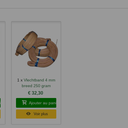
1 x
Vlechtband 4 mm
Aperçu rapide
breed 250 gram
€ 32,30
ier
Ajouter au panier
Voir plus