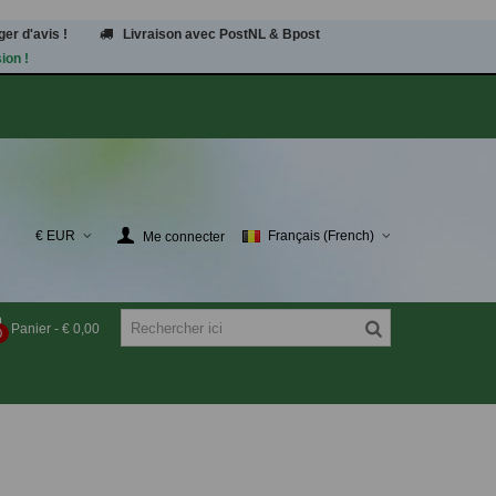
er d'avis !
Livraison avec PostNL & Bpost
ion !
€ EUR
Français (French)
Me connecter
Panier
-
€ 0,00
0