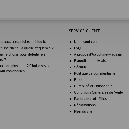
SERVICE CLIENT
z tous nos articles de blog ici !
Nous contacter
er une ruche : à quelle fréquence ?
FAQ
ruche choisir pour débuter en
À propos d'Apiculture-Magasin
re ?
Expédition et Livraison
ois ou plastique ? Choisissez le
Sécurité
our vos abeilles
Politique de confidentialité
Retour
Durabilité et Philosophie
Conditions Générales de Vente
Partenaires et affiliés
Réclamations
Plan du site