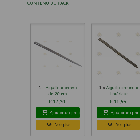
CONTENU DU PACK
1 x
Aiguille à canne
1 x
Aiguille creuse à
Aperçu rapide
Aperçu rapide
de 20 cm
l'intérieur
€ 17,30
€ 11,55
Ajouter au panier
Ajouter au pan
Voir plus
Voir plus