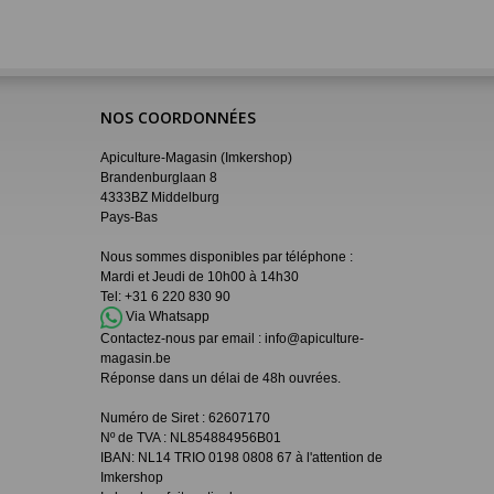
NOS COORDONNÉES
Apiculture-Magasin (Imkershop)
Brandenburglaan 8
4333BZ Middelburg
Pays-Bas
Nous sommes disponibles par téléphone :
Mardi et Jeudi de 10h00 à 14h30
Tel:
+31 6 220 830 90
Via Whatsapp
Contactez-nous par email :
info@apiculture-
magasin.be
Réponse dans un délai de 48h ouvrées.
Numéro de Siret :
62607170
Nº de TVA : NL854884956B01
IBAN:
NL14 TRIO 0198 0808 67 à l'attention de
Imkershop