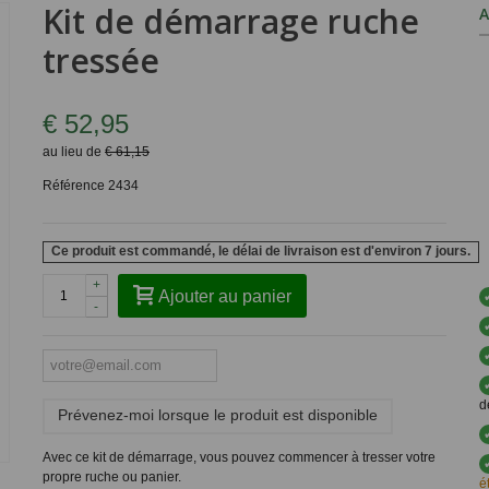
Kit de démarrage ruche
A
tressée
€ 52,95
au lieu de
€ 61,15
Référence
2434
Ce produit est commandé, le délai de livraison est d'environ 7 jours.
+
Ajouter au panier
-
d
Prévenez-moi lorsque le produit est disponible
Avec ce kit de démarrage, vous pouvez commencer à tresser votre
propre ruche ou panier.
é