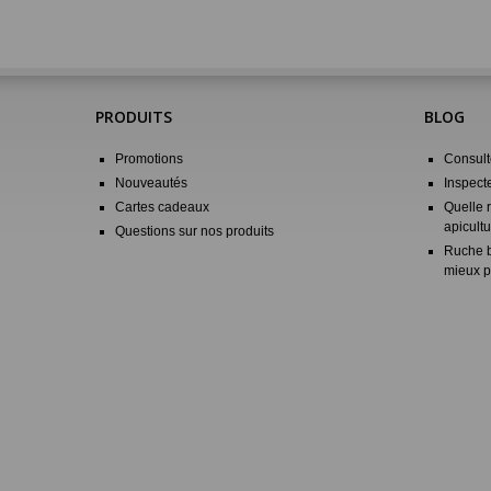
PRODUITS
BLOG
Promotions
Consulte
Nouveautés
Inspect
Cartes cadeaux
Quelle 
apicultu
Questions sur nos produits
Ruche b
mieux p