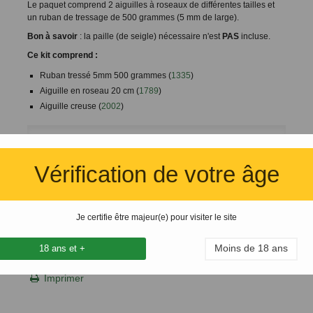
Le paquet comprend 2 aiguilles à roseaux de différentes tailles et
un ruban de tressage de 500 grammes (5 mm de large).
Bon à savoir
: la paille (de seigle) nécessaire n'est
PAS
incluse.
Ce kit comprend :
Ruban tressé 5mm 500 grammes (
1335
)
Aiguille en roseau 20 cm (
1789
)
Aiguille creuse (
2002
)
Évaluation et commentaires des clients
Personne n'a encore publié de commentaire
Vérification de votre âge
dans cette langue
Notez-le
Je certifie être majeur(e) pour visiter le site
Ajouter à ma liste d'envies
Moins de 18 ans
18 ans et +
Ajouter l'article au tableau de comparaison
Imprimer