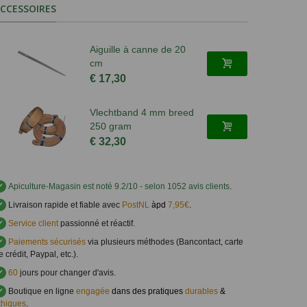
CCESSOIRES
Aiguille à canne de 20
cm
€ 17,30
Vlechtband 4 mm breed
250 gram
€ 32,30
✔
Apiculture-Magasin
est noté
9.2
/
10
- selon 1052 avis clients
.
✔
Livraison rapide et fiable avec
PostNL
àpd
7,95€
.
✔
Service client
passionné et réactif.
✔
Paiements sécurisés
via plusieurs méthodes (Bancontact, carte
e crédit, Paypal, etc.).
✔
60
jours pour changer d'avis.
✔
Boutique en ligne
engagée
dans des pratiques
durables
&
thiques
.