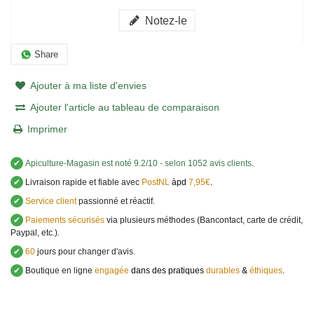
Notez-le
Share
Ajouter à ma liste d'envies
Ajouter l'article au tableau de comparaison
Imprimer
✔
Apiculture-Magasin
est noté
9.2
/
10
- selon 1052 avis clients
.
✔
Livraison rapide et fiable avec
PostNL
àpd
7,95€
.
✔
Service client
passionné et réactif.
✔
Paiements sécurisés
via plusieurs méthodes (Bancontact, carte de crédit,
Paypal, etc.).
✔
60
jours pour changer d'avis.
✔
Boutique en ligne
engagée
dans des pratiques
durables
&
éthiques
.