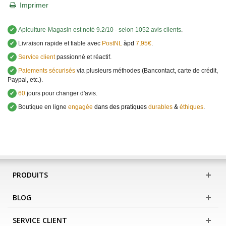
Imprimer
✔
Apiculture-Magasin
est noté
9.2
/
10
- selon 1052 avis clients
.
✔
Livraison rapide et fiable avec
PostNL
àpd
7,95€
.
✔
Service client
passionné et réactif.
✔
Paiements sécurisés
via plusieurs méthodes (Bancontact, carte de crédit,
Paypal, etc.).
✔
60
jours pour changer d'avis.
✔
Boutique en ligne
engagée
dans des pratiques
durables
&
éthiques
.
PRODUITS
BLOG
SERVICE CLIENT