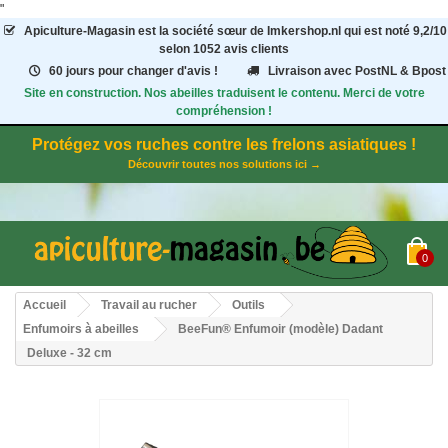
"
Apiculture-Magasin
est la société sœur de Imkershop.nl qui est noté
9,2
/
10
selon 1052
avis clients
60 jours pour changer d'avis !
Livraison avec PostNL & Bpost
Site en construction. Nos abeilles traduisent le contenu. Merci de votre
compréhension !
Protégez vos ruches contre les frelons asiatiques !
Découvrir toutes nos solutions ici →
0
Accueil
Travail au rucher
Outils
Enfumoirs à abeilles
BeeFun® Enfumoir (modèle) Dadant
Deluxe - 32 cm