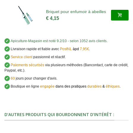
Briquet pour enfumoir à abeilles
€ 4,15
✔
Apiculture-Magasin
est noté
9.2
/
10
- selon 1052 avis clients
.
✔
Livraison rapide et fiable avec
PostNL
àpd
7,95€
.
✔
Service client
passionné et réactif.
✔
Paiements sécurisés
via plusieurs méthodes (Bancontact, carte de crédit,
Paypal, etc.).
✔
60
jours pour changer d'avis.
✔
Boutique en ligne
engagée
dans des pratiques
durables
&
éthiques
.
D’AUTRES PRODUITS QUI BOURDONNENT D’INTÉRÊT :