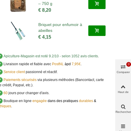
– 750 g
€ 8,20
Briquet pour enfumoir à
abeilles
€ 4,15
✔
Apiculture-Magasin
est noté
9.2
/
10
- selon 1052 avis clients
.
✔
Livraison rapide et fiable avec
PostNL
àpd
7,95€
.
0
✔
Service client
passionné et réactif.
Comparer
✔
Paiements sécurisés
via plusieurs méthodes (Bancontact, carte
e crédit, Paypal, etc.).
Haut de
✔
60
jours pour changer d'avis.
page
✔
Boutique en ligne
engagée
dans des pratiques
durables
&
thiques
.
Rechercher