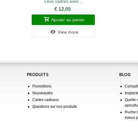
Lève cadres avec...
€ 12,05
Ajouter au panier
View more
PRODUITS
BLOG
Promotions
Consulte
Nouveautés
Inspect
Cartes cadeaux
Quelle 
apicultu
Questions sur nos produits
Ruche b
mieux p