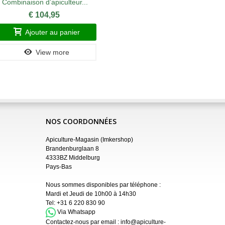
Combinaison d’apiculteur...
Pantal
€ 104,95
Ajouter au panier
A
View more
NOS COORDONNÉES
Apiculture-Magasin (Imkershop)
Brandenburglaan 8
4333BZ Middelburg
Pays-Bas
Nous sommes disponibles par téléphone :
Mardi et Jeudi de 10h00 à 14h30
Tel:
+31 6 220 830 90
Via Whatsapp
Contactez-nous par email :
info@apiculture-