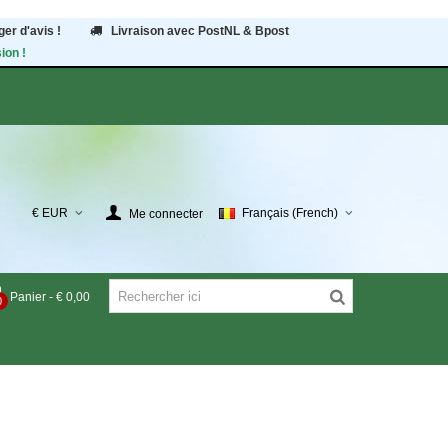
er d'avis !
Livraison avec PostNL & Bpost
ion !
€ EUR
Français (French)
Me connecter
Panier
-
€ 0,00
0