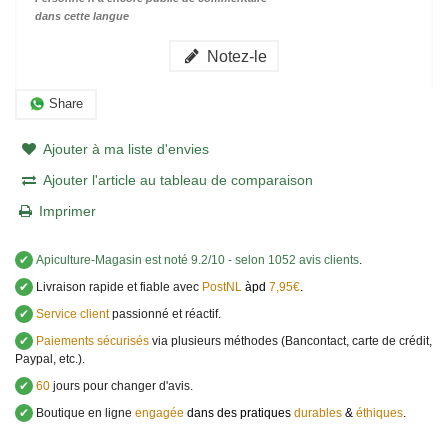
dans cette langue
Notez-le
Share
Ajouter à ma liste d'envies
Ajouter l'article au tableau de comparaison
Imprimer
✔
Apiculture-Magasin
est noté
9.2
/
10
- selon 1052 avis clients
.
✔
Livraison rapide et fiable avec
PostNL
àpd
7,95€
.
✔
Service client
passionné et réactif.
✔
Paiements sécurisés
via plusieurs méthodes (Bancontact, carte de crédit,
Paypal, etc.).
✔
60
jours pour changer d'avis.
✔
Boutique en ligne
engagée
dans des pratiques
durables
&
éthiques
.