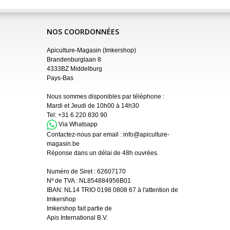
NOS COORDONNÉES
Apiculture-Magasin (Imkershop)
Brandenburglaan 8
4333BZ Middelburg
Pays-Bas
Nous sommes disponibles par téléphone :
Mardi et Jeudi de 10h00 à 14h30
Tel:
+31 6 220 830 90
Via Whatsapp
Contactez-nous par email :
info@apiculture-
magasin.be
Réponse dans un délai de 48h ouvrées.
Numéro de Siret :
62607170
Nº de TVA : NL854884956B01
IBAN:
NL14 TRIO 0198 0808 67 à l'attention de
Imkershop
Imkershop fait partie de
Apis International B.V.