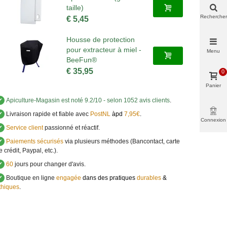
taille)
Rechercher
€ 5,45
Housse de protection
pour extracteur à miel -
Menu
BeeFun®
€ 35,95
0
Panier
✔
Apiculture-Magasin
est noté
9.2
/
10
- selon 1052 avis clients
.
✔
Livraison rapide et fiable avec
PostNL
àpd
7,95€
.
Connexion
✔
Service client
passionné et réactif.
✔
Paiements sécurisés
via plusieurs méthodes (Bancontact, carte
e crédit, Paypal, etc.).
✔
60
jours pour changer d'avis.
✔
Boutique en ligne
engagée
dans des pratiques
durables
&
thiques
.