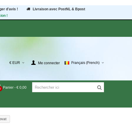
er d'avis !
Livraison avec PostNL & Bpost
ion !
€ EUR
Français (French)
Me connecter
Panier
-
€ 0,00
0
pvat