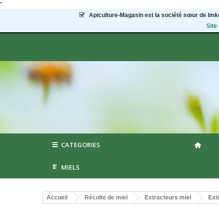
"
Apiculture-Magasin
est la société sœur de Imke
Site
CATEGORIES
MIELS
Accueil
Récolte de miel
Extracteurs miel
Ext