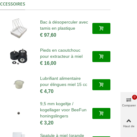
CCESSOIRES
Bac à désoperculer avec
tamis en plastique
€ 97,60
Pieds en caoutchouc
pour extracteur à miel
€ 16,00
Lubrifiant alimentaire
pour élingues miel 15 cc
€ 4,70
0
9,5 mm kogeltje /
Comparer
kogellager voor BeeFun
honingslingers
€ 3,20
Haut de
page
Spatule à miel (grande