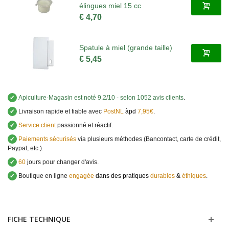
élingues miel 15 cc
€ 4,70
Spatule à miel (grande taille)
€ 5,45
✔
Apiculture-Magasin
est noté
9.2
/
10
- selon 1052 avis clients
.
✔
Livraison rapide et fiable avec
PostNL
àpd
7,95€
.
✔
Service client
passionné et réactif.
✔
Paiements sécurisés
via plusieurs méthodes (Bancontact, carte de crédit,
Paypal, etc.).
✔
60
jours pour changer d'avis.
✔
Boutique en ligne
engagée
dans des pratiques
durables
&
éthiques
.
FICHE TECHNIQUE