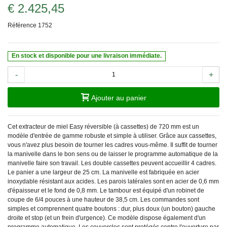
€ 2.425,45
Référence
1752
En stock et disponible pour une livraison immédiate.
-
+
Ajouter au panier
Cet extracteur de miel Easy réversible (à cassettes) de 720 mm est un
modèle d'entrée de gamme robuste et simple à utiliser. Grâce aux cassettes,
vous n'avez plus besoin de tourner les cadres vous-même. Il suffit de tourner
la manivelle dans le bon sens ou de laisser le programme automatique de la
manivelle faire son travail. Les double cassettes peuvent accueillir 4 cadres.
Le panier a une largeur de 25 cm. La manivelle est fabriquée en acier
inoxydable résistant aux acides. Les parois latérales sont en acier de 0,6 mm
d'épaisseur et le fond de 0,8 mm. Le tambour est équipé d'un robinet de
coupe de 6/4 pouces à une hauteur de 38,5 cm. Les commandes sont
simples et comprennent quatre boutons : dur, plus doux (un bouton) gauche
droite et stop (et un frein d'urgence). Ce modèle dispose également d'un
programme automatique. Les couvercles sont protégés contre l'ouverture par