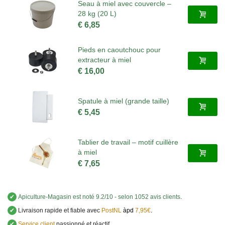
Seau à miel avec couvercle –
28 kg (20 L)
€ 6,85
Pieds en caoutchouc pour
extracteur à miel
€ 16,00
Spatule à miel (grande taille)
€ 5,45
Tablier de travail – motif cuillère
à miel
€ 7,65
✔
Apiculture-Magasin
est noté
9.2
/
10
- selon 1052 avis clients
.
✔
Livraison rapide et fiable avec
PostNL
àpd
7,95€
.
✔
Service client
passionné et réactif.