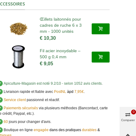
CCESSOIRES
Œillets laitonnés pour
cadres de ruche 6 x 3
mm - 1000 unités
€ 10,30
Fil acier inoxydable –
500 g 0,4 mm
€ 9,05
✔
Apiculture-Magasin
est noté
9.2
/
10
- selon 1052 avis clients
.
✔
Livraison rapide et fiable avec
PostNL
àpd
7,95€
.
✔
Service client
passionné et réactif.
✔
Paiements sécurisés
via plusieurs méthodes (Bancontact, carte
0
e crédit, Paypal, etc.).
Comparer
✔
60
jours pour changer d'avis.
✔
Boutique en ligne
engagée
dans des pratiques
durables
&
thiques
.