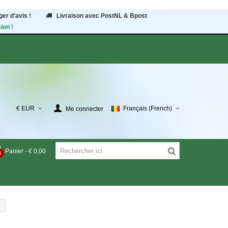
er d'avis !
Livraison avec PostNL & Bpost
ion !
€ EUR
Français (French)
Me connecter
Panier
-
€ 0,00
0