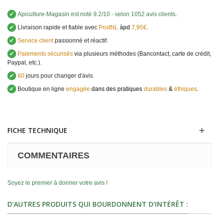
✔
Apiculture-Magasin
est noté
9.2
/
10
- selon 1052 avis clients
.
✔
Livraison rapide et fiable avec
PostNL
àpd
7,95€
.
✔
Service client
passionné et réactif.
✔
Paiements sécurisés
via plusieurs méthodes (Bancontact, carte de crédit,
Paypal, etc.).
✔
60
jours pour changer d'avis.
✔
Boutique en ligne
engagée
dans des pratiques
durables
&
éthiques
.
FICHE TECHNIQUE
COMMENTAIRES
Soyez le premier à donner votre avis !
D’AUTRES PRODUITS QUI BOURDONNENT D’INTÉRÊT :