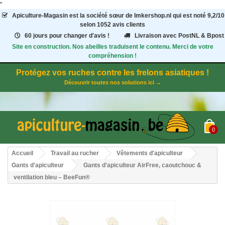
"
Apiculture-Magasin
est la société sœur de Imkershop.nl qui est noté
9,2
/
10
selon 1052
avis clients
60 jours pour changer d'avis !
Livraison avec PostNL & Bpost
Site en construction. Nos abeilles traduisent le contenu. Merci de votre
compréhension !
Protégez vos ruches contre les frelons asiatiques !
Découvrir toutes nos solutions ici →
0
Accueil
Travail au rucher
Vêtements d'apiculteur
Gants d'apiculteur
Gants d'apiculteur AirFree, caoutchouc &
ventilation bleu – BeeFun®