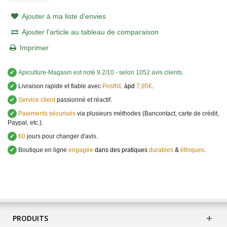
Ajouter à ma liste d'envies
Ajouter l'article au tableau de comparaison
Imprimer
✔
Apiculture-Magasin
est noté
9.2
/
10
- selon 1052 avis clients
.
✔
Livraison rapide et fiable avec
PostNL
àpd
7,95€
.
✔
Service client
passionné et réactif.
✔
Paiements sécurisés
via plusieurs méthodes (Bancontact, carte de crédit,
Paypal, etc.).
✔
60
jours pour changer d'avis.
✔
Boutique en ligne
engagée
dans des pratiques
durables
&
éthiques
.
PRODUITS