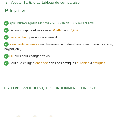
Ajouter l'article au tableau de comparaison
Imprimer
✔
Apiculture-Magasin
est noté
9.2
/
10
- selon 1052 avis clients
.
✔
Livraison rapide et fiable avec
PostNL
àpd
7,95€
.
✔
Service client
passionné et réactif.
✔
Paiements sécurisés
via plusieurs méthodes (Bancontact, carte de crédit,
Paypal, etc.).
✔
60
jours pour changer d'avis.
✔
Boutique en ligne
engagée
dans des pratiques
durables
&
éthiques
.
D’AUTRES PRODUITS QUI BOURDONNENT D’INTÉRÊT :