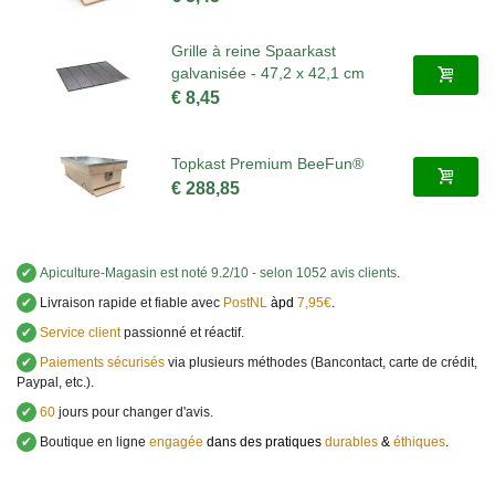
Grille à reine Spaarkast
galvanisée - 47,2 x 42,1 cm
€ 8,45
Topkast Premium BeeFun®
€ 288,85
✔
Apiculture-Magasin
est noté
9.2
/
10
- selon 1052 avis clients
.
✔
Livraison rapide et fiable avec
PostNL
àpd
7,95€
.
✔
Service client
passionné et réactif.
✔
Paiements sécurisés
via plusieurs méthodes (Bancontact, carte de crédit,
Paypal, etc.).
✔
60
jours pour changer d'avis.
✔
Boutique en ligne
engagée
dans des pratiques
durables
&
éthiques
.