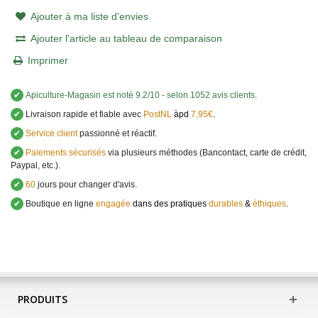
Ajouter à ma liste d'envies
Ajouter l'article au tableau de comparaison
Imprimer
✔
Apiculture-Magasin
est noté
9.2
/
10
- selon 1052 avis clients
.
✔
Livraison rapide et fiable avec
PostNL
àpd
7,95€
.
✔
Service client
passionné et réactif.
✔
Paiements sécurisés
via plusieurs méthodes (Bancontact, carte de crédit,
Paypal, etc.).
✔
60
jours pour changer d'avis.
✔
Boutique en ligne
engagée
dans des pratiques
durables
&
éthiques
.
PRODUITS