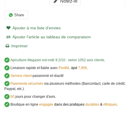
Notez-le
Share
Ajouter à ma liste d'envies
Ajouter l'article au tableau de comparaison
Imprimer
✔
Apiculture-Magasin
est noté
9.2
/
10
- selon 1052 avis clients
.
✔
Livraison rapide et fiable avec
PostNL
àpd
7,95€
.
✔
Service client
passionné et réactif.
✔
Paiements sécurisés
via plusieurs méthodes (Bancontact, carte de crédit,
Paypal, etc.).
✔
60
jours pour changer d'avis.
✔
Boutique en ligne
engagée
dans des pratiques
durables
&
éthiques
.