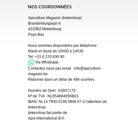
NOS COORDONNÉES
Apiculture-Magasin (Imkershop)
Brandenburglaan 8
4333BZ Middelburg
Pays-Bas
Nous sommes disponibles par téléphone :
Mardi et Jeudi de 10h00 à 14h30
Tel:
+31 6 220 830 90
Via Whatsapp
Contactez-nous par email :
info@apiculture-
magasin.be
Réponse dans un délai de 48h ouvrées.
Numéro de Siret :
62607170
Nº de TVA : NL854884956B01
IBAN:
NL14 TRIO 0198 0808 67 à l'attention de
Imkershop
Imkershop fait partie de
Apis International B.V.