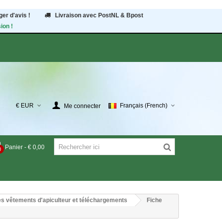
er d'avis !
Livraison avec PostNL & Bpost
ion !
€ EUR
Français (French)
Me connecter
Panier
-
€ 0,00
0
des vêtements d'apiculteur et téléchargements
Fiche