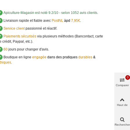
✔
Apiculture-Magasin
est noté
9.2
/
10
- selon 1052 avis clients
.
✔
Livraison rapide et fiable avec
PostNL
àpd
7,95€
.
✔
Service client
passionné et réactif.
✔
Paiements sécurisés
via plusieurs méthodes (Bancontact, carte
e crédit, Paypal, etc.).
✔
60
jours pour changer d'avis.
✔
Boutique en ligne
engagée
dans des pratiques
durables
&
thiques
.
0
Comparer
Haut de
page
Rechercher