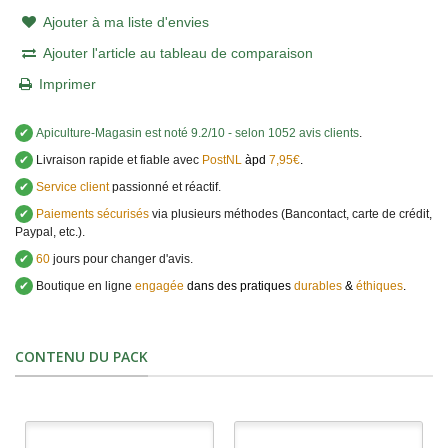
Ajouter à ma liste d'envies
Ajouter l'article au tableau de comparaison
Imprimer
✔
Apiculture-Magasin
est noté
9.2
/
10
- selon 1052 avis clients
.
✔
Livraison rapide et fiable avec
PostNL
àpd
7,95€
.
✔
Service client
passionné et réactif.
✔
Paiements sécurisés
via plusieurs méthodes (Bancontact, carte de crédit,
Paypal, etc.).
✔
60
jours pour changer d'avis.
✔
Boutique en ligne
engagée
dans des pratiques
durables
&
éthiques
.
CONTENU DU PACK