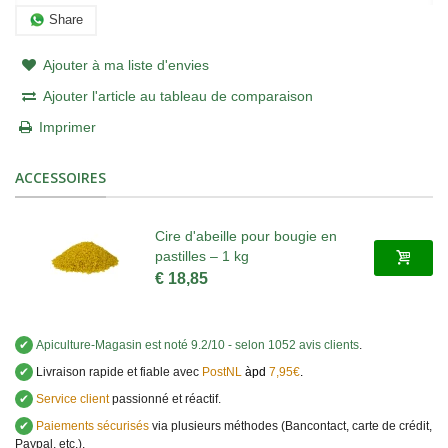
Share
Ajouter à ma liste d'envies
Ajouter l'article au tableau de comparaison
Imprimer
ACCESSOIRES
Cire d'abeille pour bougie en
pastilles – 1 kg
€ 18,85
✔
Apiculture-Magasin
est noté
9.2
/
10
- selon 1052 avis clients
.
✔
Livraison rapide et fiable avec
PostNL
àpd
7,95€
.
✔
Service client
passionné et réactif.
✔
Paiements sécurisés
via plusieurs méthodes (Bancontact, carte de crédit,
Paypal, etc.).