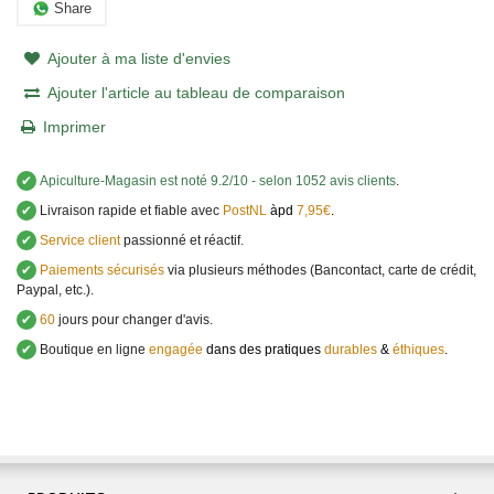
Share
Ajouter à ma liste d'envies
Ajouter l'article au tableau de comparaison
Imprimer
✔
Apiculture-Magasin
est noté
9.2
/
10
- selon 1052 avis clients
.
✔
Livraison rapide et fiable avec
PostNL
àpd
7,95€
.
✔
Service client
passionné et réactif.
✔
Paiements sécurisés
via plusieurs méthodes (Bancontact, carte de crédit,
Paypal, etc.).
✔
60
jours pour changer d'avis.
✔
Boutique en ligne
engagée
dans des pratiques
durables
&
éthiques
.