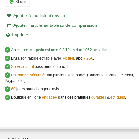
Share
Ajouter à ma liste d'envies
Ajouter l'article au tableau de comparaison
Imprimer
✔
Apiculture-Magasin
est noté
9.2
/
10
- selon 1052 avis clients
.
✔
Livraison rapide et fiable avec
PostNL
àpd
7,95€
.
✔
Service client
passionné et réactif.
✔
Paiements sécurisés
via plusieurs méthodes (Bancontact, carte de crédit,
Paypal, etc.).
✔
60
jours pour changer d'avis.
✔
Boutique en ligne
engagée
dans des pratiques
durables
&
éthiques
.