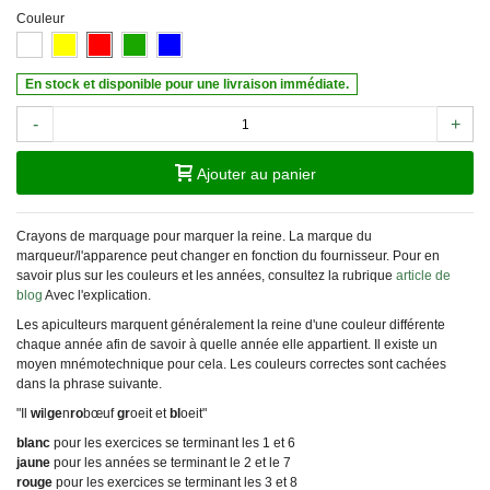
Couleur
En stock et disponible pour une livraison immédiate.
-
+
Ajouter au panier
Crayons de marquage pour marquer la reine. La marque du
marqueur/l'apparence peut changer en fonction du fournisseur. Pour en
savoir plus sur les couleurs et les années, consultez la rubrique
article de
blog
Avec l'explication.
Les apiculteurs marquent généralement la reine d'une couleur différente
chaque année afin de savoir à quelle année elle appartient. Il existe un
moyen mnémotechnique pour cela. Les couleurs correctes sont cachées
dans la phrase suivante.
"Il
wi
l
ge
n
ro
bœuf
gr
oeit et
bl
oeit"
blanc
pour les exercices se terminant les 1 et 6
jaune
pour les années se terminant le 2 et le 7
rouge
pour les exercices se terminant les 3 et 8