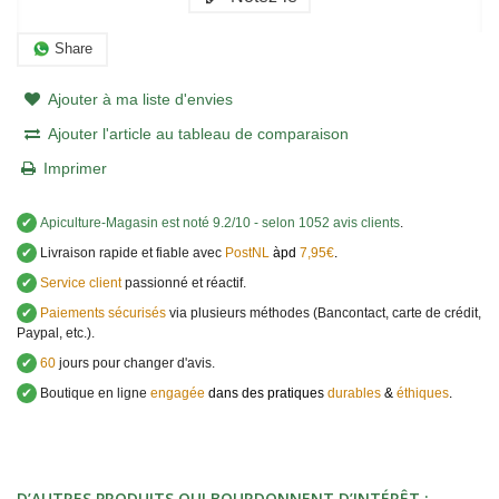
Share
Ajouter à ma liste d'envies
Ajouter l'article au tableau de comparaison
Imprimer
✔
Apiculture-Magasin
est noté
9.2
/
10
- selon 1052 avis clients
.
✔
Livraison rapide et fiable avec
PostNL
àpd
7,95€
.
✔
Service client
passionné et réactif.
✔
Paiements sécurisés
via plusieurs méthodes (Bancontact, carte de crédit,
Paypal, etc.).
✔
60
jours pour changer d'avis.
✔
Boutique en ligne
engagée
dans des pratiques
durables
&
éthiques
.
D’AUTRES PRODUITS QUI BOURDONNENT D’INTÉRÊT :