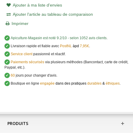
Ajouter à ma liste d'envies
Ajouter l'article au tableau de comparaison
Imprimer
✔
Apiculture-Magasin
est noté
9.2
/
10
- selon 1052 avis clients
.
✔
Livraison rapide et fiable avec
PostNL
àpd
7,95€
.
✔
Service client
passionné et réactif.
✔
Paiements sécurisés
via plusieurs méthodes (Bancontact, carte de crédit,
Paypal, etc.).
✔
60
jours pour changer d'avis.
✔
Boutique en ligne
engagée
dans des pratiques
durables
&
éthiques
.
PRODUITS