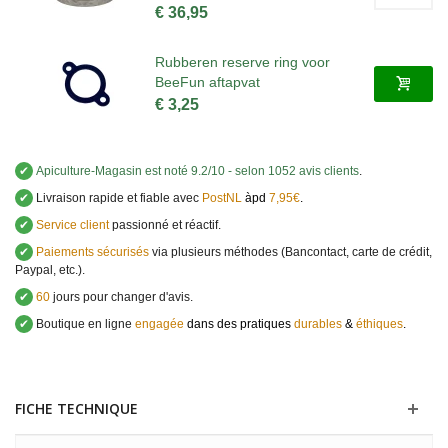
€ 36,95
Rubberen reserve ring voor
BeeFun aftapvat
€ 3,25
✔
Apiculture-Magasin
est noté
9.2
/
10
- selon 1052 avis clients
.
✔
Livraison rapide et fiable avec
PostNL
àpd
7,95€
.
✔
Service client
passionné et réactif.
✔
Paiements sécurisés
via plusieurs méthodes (Bancontact, carte de crédit,
Paypal, etc.).
✔
60
jours pour changer d'avis.
✔
Boutique en ligne
engagée
dans des pratiques
durables
&
éthiques
.
FICHE TECHNIQUE