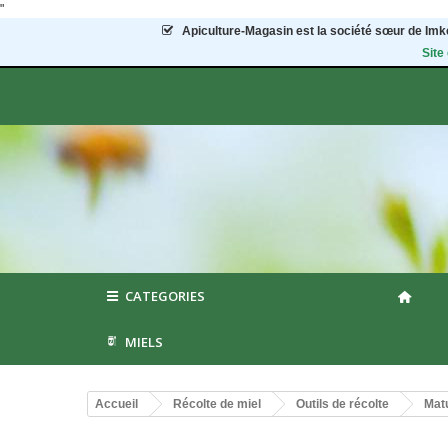
"
Apiculture-Magasin
est la société sœur de Imke
Site
CATEGORIES
MIELS
Accueil
Récolte de miel
Outils de récolte
Mat