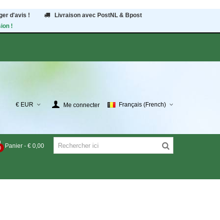
er d'avis !
Livraison avec PostNL & Bpost
ion !
€ EUR
Français (French)
Me connecter
Panier
-
€ 0,00
0