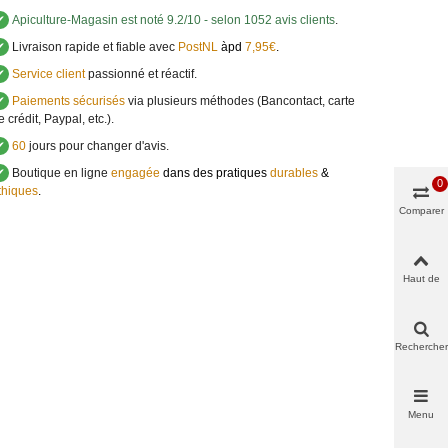
✔
Apiculture-Magasin
est noté
9.2
/
10
- selon 1052 avis clients
.
✔
Livraison rapide et fiable avec
PostNL
àpd
7,95€
.
✔
Service client
passionné et réactif.
✔
Paiements sécurisés
via plusieurs méthodes (Bancontact, carte
e crédit, Paypal, etc.).
✔
60
jours pour changer d'avis.
✔
Boutique en ligne
engagée
dans des pratiques
durables
&
0
thiques
.
Comparer
Haut de
page
Rechercher
Menu