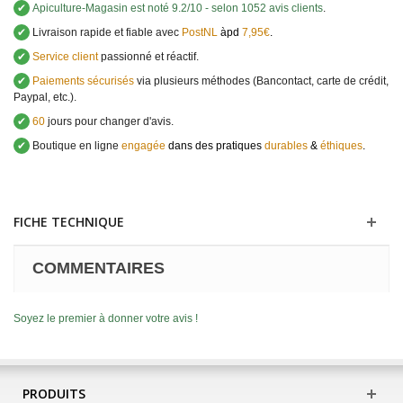
✔
Apiculture-Magasin
est noté
9.2
/
10
- selon 1052 avis clients
.
✔
Livraison rapide et fiable avec
PostNL
àpd
7,95€
.
✔
Service client
passionné et réactif.
✔
Paiements sécurisés
via plusieurs méthodes (Bancontact, carte de crédit,
Paypal, etc.).
✔
60
jours pour changer d'avis.
✔
Boutique en ligne
engagée
dans des pratiques
durables
&
éthiques
.
FICHE TECHNIQUE
COMMENTAIRES
Soyez le premier à donner votre avis !
PRODUITS