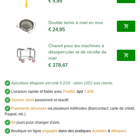
€ 5,95
Double tamis à miel en inox
€ 24,95
Chariot pour les machines à
désoperculer et de récolte de
miel
€ 378,47
✔
Apiculture-Magasin
est noté
9.2
/
10
- selon 1052 avis clients
.
✔
Livraison rapide et fiable avec
PostNL
àpd
7,95€
.
✔
Service client
passionné et réactif.
✔
Paiements sécurisés
via plusieurs méthodes (Bancontact, carte de crédit,
Paypal, etc.).
✔
60
jours pour changer d'avis.
✔
Boutique en ligne
engagée
dans des pratiques
durables
&
éthiques
.