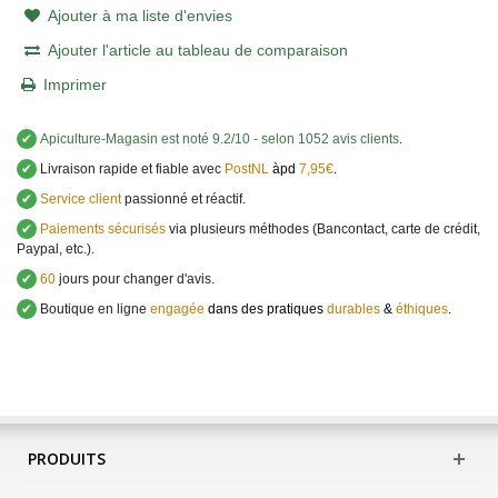
Ajouter à ma liste d'envies
Ajouter l'article au tableau de comparaison
Imprimer
✔
Apiculture-Magasin
est noté
9.2
/
10
- selon 1052 avis clients
.
✔
Livraison rapide et fiable avec
PostNL
àpd
7,95€
.
✔
Service client
passionné et réactif.
✔
Paiements sécurisés
via plusieurs méthodes (Bancontact, carte de crédit,
Paypal, etc.).
✔
60
jours pour changer d'avis.
✔
Boutique en ligne
engagée
dans des pratiques
durables
&
éthiques
.
PRODUITS