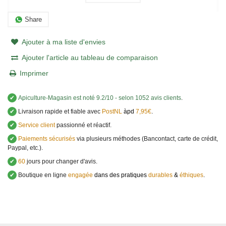
Share
Ajouter à ma liste d'envies
Ajouter l'article au tableau de comparaison
Imprimer
✔
Apiculture-Magasin
est noté
9.2
/
10
- selon 1052 avis clients
.
✔
Livraison rapide et fiable avec
PostNL
àpd
7,95€
.
✔
Service client
passionné et réactif.
✔
Paiements sécurisés
via plusieurs méthodes (Bancontact, carte de crédit,
Paypal, etc.).
✔
60
jours pour changer d'avis.
✔
Boutique en ligne
engagée
dans des pratiques
durables
&
éthiques
.