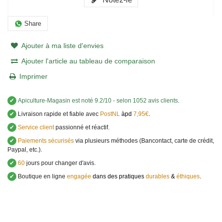
Share
Ajouter à ma liste d'envies
Ajouter l'article au tableau de comparaison
Imprimer
✔
Apiculture-Magasin
est noté
9.2
/
10
- selon 1052 avis clients
.
✔
Livraison rapide et fiable avec
PostNL
àpd
7,95€
.
✔
Service client
passionné et réactif.
✔
Paiements sécurisés
via plusieurs méthodes (Bancontact, carte de crédit,
Paypal, etc.).
✔
60
jours pour changer d'avis.
✔
Boutique en ligne
engagée
dans des pratiques
durables
&
éthiques
.