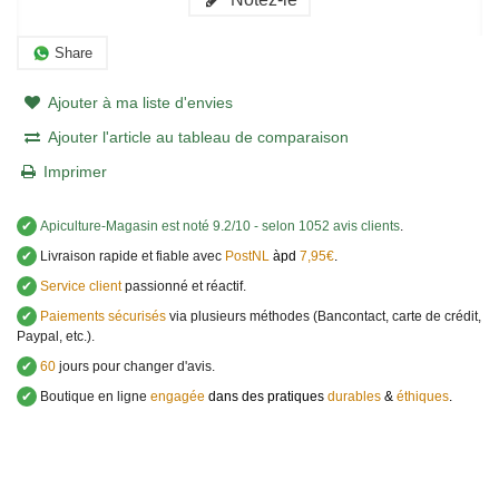
Share
Ajouter à ma liste d'envies
Ajouter l'article au tableau de comparaison
Imprimer
✔
Apiculture-Magasin
est noté
9.2
/
10
- selon 1052 avis clients
.
✔
Livraison rapide et fiable avec
PostNL
àpd
7,95€
.
✔
Service client
passionné et réactif.
✔
Paiements sécurisés
via plusieurs méthodes (Bancontact, carte de crédit,
Paypal, etc.).
✔
60
jours pour changer d'avis.
✔
Boutique en ligne
engagée
dans des pratiques
durables
&
éthiques
.